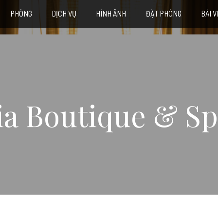
PHÒNG
DỊCH VỤ
HÌNH ẢNH
ĐẶT PHÒNG
BÀI V
ia Boutique & Sp