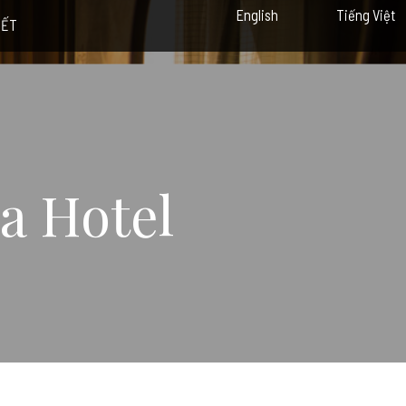
English
Tiếng Việt
IẾT
a Hotel