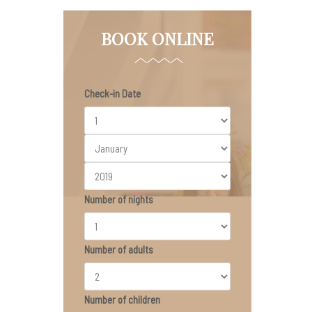
BOOK ONLINE
Check-in Date
Number of nights
Number of adults
Number of children