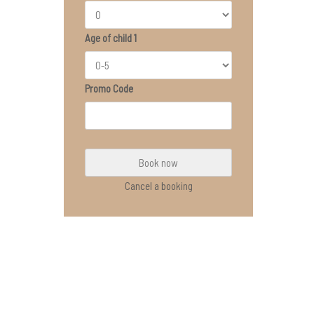
Age of child 1
Promo Code
Cancel a booking