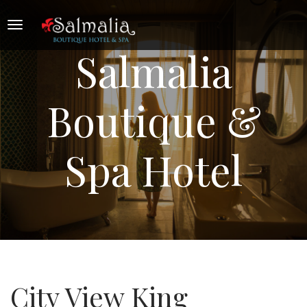
Salmalia
Boutique &
Spa Hotel
City View King