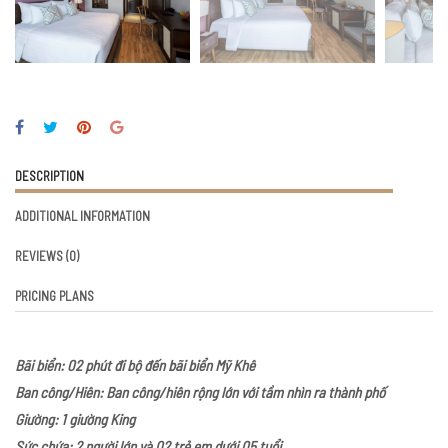
DESCRIPTION
ADDITIONAL INFORMATION
REVIEWS
(0)
PRICING PLANS
Bãi biển: 02 phút đi bộ đến bãi biển Mỹ Khê
Ban công/Hiên: Ban công/hiên rộng lớn với tầm nhìn ra thành phố
Giường: 1 giường King
Sức chứa: 2 người lớn và 02 trẻ em dưới 05 tuổi