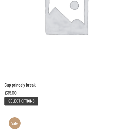
Cup princely break
£
35.00
SELECT OPTIONS
Sale!