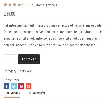
(
2
customer reviews)
1
£
35.00
Pellentesque habitant morbi tristique senectus et netus et malesuada
fames ac turpis egestas. Vestibulum tortor quam, feugiat vitae, ultricies
eget, tempor sit amet, ante. Donec eu libero sit amet quam egestas
semper. Aenean ultricies mi vitae est. Mauris placerat eleifend leo.
Cup
Add to cart
crown
pattern
Category:
Cookware
quantity
Share item
DESCRIPTION
REVIEWS (2)