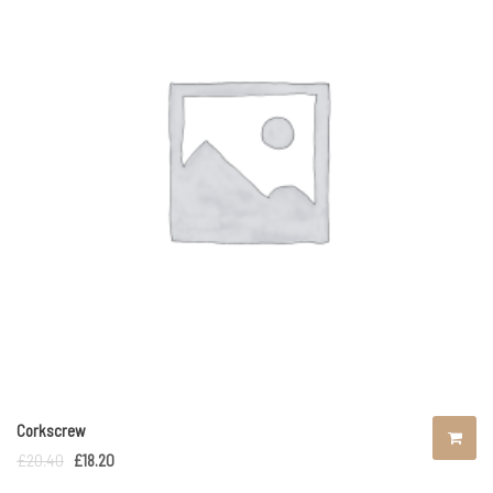
Corkscrew
£
20.40
£
18.20